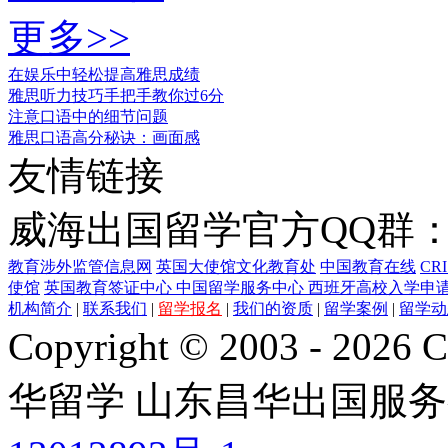
更多>>
在娱乐中轻松提高雅思成绩
雅思听力技巧手把手教你过6分
注意口语中的细节问题
雅思口语高分秘诀：画面感
友情链接
威海出国留学官方QQ群：21
教育涉外监管信息网
英国大使馆文化教育处
中国教育在线
CR
使馆
英国教育签证中心
中国留学服务中心
西班牙高校入学申
机构简介
|
联系我们
|
留学报名
|
我们的资质
|
留学案例
|
留学动
Copyright © 2003 - 2026 C
华留学
山东昌华出国服务