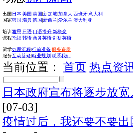
出国
日本
|
美国
|
英国
|
新加坡
|
加拿大
|
西班牙
|
意大利
国家
韩国
|
瑞典
|
德国
|
新西兰
|
爱尔兰
|
澳大利亚
培训
雅思
|
日语
|
口语提升
|
新概念
课程
托福
|
韩语
|
商务英语
|
剑桥英语
留学
办理流程
|
行前准备
|
服务资质
服务
互动答疑
|
就业规划
|
联系我们
当前位置：
首页
热点资
日本政府宣布将逐步放宽
[07-03]
疫情过后，我还要不要出