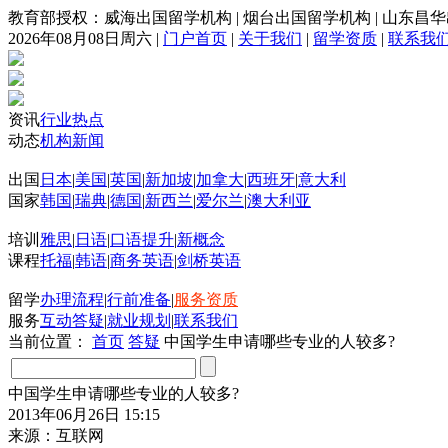
教育部授权：威海出国留学机构
|
烟台出国留学机构
|
山东昌华
2026年08月08日周六
|
门户首页
|
关于我们
|
留学资质
|
联系我
资讯
行业热点
动态
机构新闻
出国
日本
|
美国
|
英国
|
新加坡
|
加拿大
|
西班牙
|
意大利
国家
韩国
|
瑞典
|
德国
|
新西兰
|
爱尔兰
|
澳大利亚
培训
雅思
|
日语
|
口语提升
|
新概念
课程
托福
|
韩语
|
商务英语
|
剑桥英语
留学
办理流程
|
行前准备
|
服务资质
服务
互动答疑
|
就业规划
|
联系我们
当前位置：
首页
答疑
中国学生申请哪些专业的人较多?
中国学生申请哪些专业的人较多?
2013年06月26日 15:15
来源：互联网