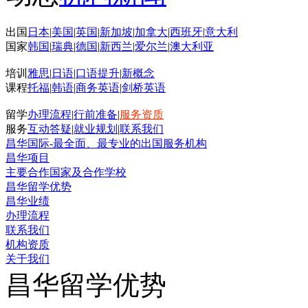
出国
日本
|
美国
|
英国
|
新加坡
|
加拿大
|
西班牙
|
意大利
国家
韩国
|
瑞典
|
德国
|
新西兰
|
爱尔兰
|
澳大利亚
培训
雅思
|
日语
|
口语提升
|
新概念
课程
托福
|
韩语
|
商务英语
|
剑桥英语
留学
办理流程
|
行前准备
|
服务资质
服务
互动答疑
|
就业规划
|
联系我们
昌华国际-最全面、最专业的出国服务机构
昌华项目
主要合作国家及合作学校
昌华留学优势
昌华业绩
办理流程
联系我们
机构资质
关于我们
昌华留学优势