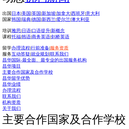
出国
日本
|
美国
|
英国
|
新加坡
|
加拿大
|
西班牙
|
意大利
国家
韩国
|
瑞典
|
德国
|
新西兰
|
爱尔兰
|
澳大利亚
培训
雅思
|
日语
|
口语提升
|
新概念
课程
托福
|
韩语
|
商务英语
|
剑桥英语
留学
办理流程
|
行前准备
|
服务资质
服务
互动答疑
|
就业规划
|
联系我们
昌华国际-最全面、最专业的出国服务机构
昌华项目
主要合作国家及合作学校
昌华留学优势
昌华业绩
办理流程
联系我们
机构资质
关于我们
主要合作国家及合作学校